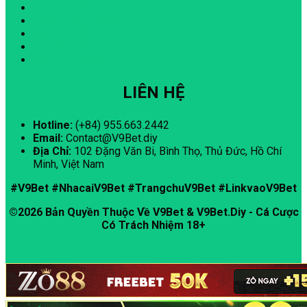
Đăng ký V9Bet
Đăng nhập V9Bet
Nạp tiền V9Bet
Rút tiền V9Bet
Tải app V9Bet
LIÊN HỆ
Hotline:
(+84)
955.663.2442
Email:
Contact@V9Bet.diy
Địa Chỉ:
102 Đặng Văn Bi, Bình Thọ, Thủ Đức, Hồ Chí
Minh, Việt Nam
#V9Bet #NhacaiV9Bet #TrangchuV9Bet #LinkvaoV9Bet
©2026 Bản Quyền Thuộc Về V9Bet & V9Bet.Diy - Cá Cược
Có Trách Nhiệm 18+