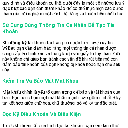
quy định và điều khoản cụ thể, dưới đây là một số những lưu ý
đặc biệt các bạn cần tham khảo để có thể thực hiện các bước
tham gia trải nghiệm một cách dễ dàng và thuận tiện nhất như.
Sử Dụng Đúng Thông Tin Cá Nhân Để Tạo Tài
Khoản
Khi
đăng ký
tài khoản tại trang cá cược trực tuyến uy tín
V9Bet, bạn cần đảm bảo rằng mọi thông tin cá nhân được
cung cấp là chính xác và trùng khớp với giấy tờ tùy thân. Điều
này không chỉ giúp bạn tránh các vấn đề khi rút tiền mà còn
đảm bảo tài khoản của bạn không bị khóa hoặc hạn chế sau
này.
Kiểm Tra Và Bảo Mật Mật Khẩu
Mật khẩu chính là yếu tố quan trọng để bảo vệ tài khoản của
bạn. Bạn nên chọn một mật khẩu mạnh, bao gồm ít nhất 8 ký
tự, kết hợp giữa chữ hoa, chữ thường, số và ký tự đặc biệt.
Đọc Kỹ Điều Khoản Và Điều Kiện
Trước khi hoàn tất quá trình tạo tài khoản, bạn nên dành thời