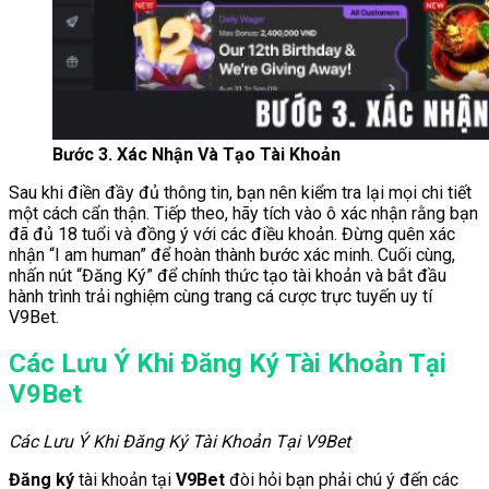
Bước 3. Xác Nhận Và Tạo Tài Khoản
Sau khi điền đầy đủ thông tin, bạn nên kiểm tra lại mọi chi tiết
một cách cẩn thận. Tiếp theo, hãy tích vào ô xác nhận rằng bạn
đã đủ 18 tuổi và đồng ý với các điều khoản. Đừng quên xác
nhận “I am human” để hoàn thành bước xác minh. Cuối cùng,
nhấn nút “Đăng Ký” để chính thức tạo tài khoản và bắt đầu
hành trình trải nghiệm cùng trang cá cược trực tuyến uy tí
V9Bet.
Các Lưu Ý Khi Đăng Ký Tài Khoản Tại
V9Bet
Các Lưu Ý Khi Đăng Ký Tài Khoản Tại V9Bet
Đăng ký
tài khoản tại
V9Bet
đòi hỏi bạn phải chú ý đến các