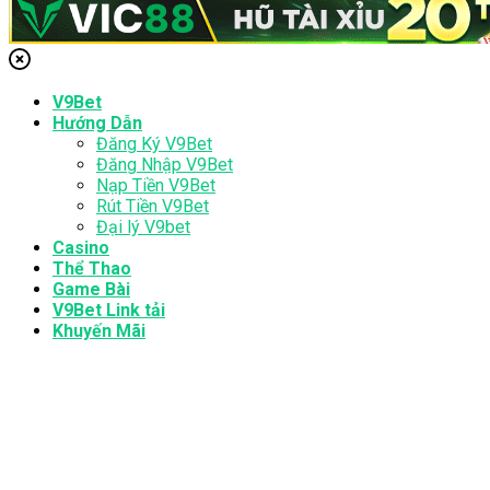
V9Bet
Hướng Dẫn
Đăng Ký V9Bet
Đăng Nhập V9Bet
Nạp Tiền V9Bet
Rút Tiền V9Bet
Đại lý V9bet
Casino
Thể Thao
Game Bài
V9Bet Link tải
Khuyến Mãi