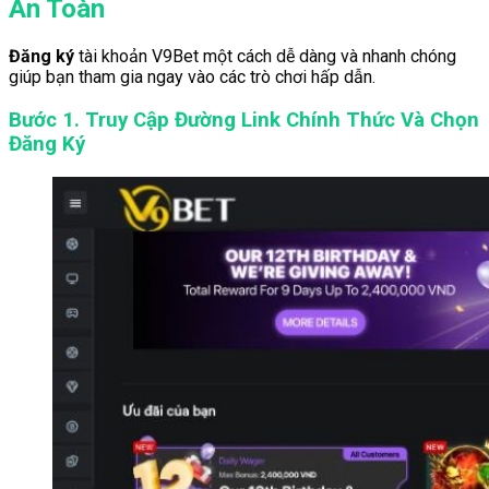
An Toàn
Đăng ký
tài khoản V9Bet một cách dễ dàng và nhanh chóng
giúp bạn tham gia ngay vào các trò chơi hấp dẫn.
Bước 1. Truy Cập Đường Link Chính Thức Và Chọn
Đăng Ký